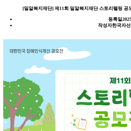
[밀알복지재단] 제11회 밀알복지재단 스토리텔링 공모전 '
등록일
2025
작성자
한국자선