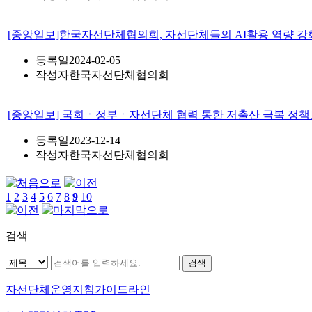
[중앙일보]한국자선단체협의회, 자선단체들의 AI활용 역량 강
등록일
2024-02-05
작성자
한국자선단체협의회
[중앙일보] 국회ㆍ정부ㆍ자선단체 협력 통한 저출산 극복 정
등록일
2023-12-14
작성자
한국자선단체협의회
1
2
3
4
5
6
7
8
9
10
검색
자선단체
운영지침가이드라인