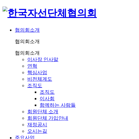
협의회소개
협의회소개
협의회소개
이사장 인사말
연혁
핵심사업
비전체계도
조직도
조직도
이사회
함께하는 사람들
회원단체 소개
회원단체 가입안내
재정공시
오시는길
주요사업