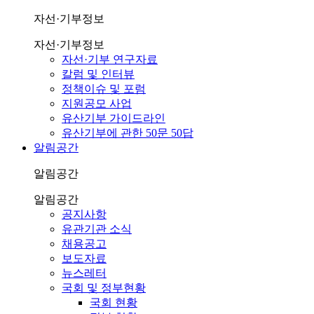
자선·기부정보
자선·기부정보
자선·기부 연구자료
칼럼 및 인터뷰
정책이슈 및 포럼
지원공모 사업
유산기부 가이드라인
유산기부에 관한 50문 50답
알림공간
알림공간
알림공간
공지사항
유관기관 소식
채용공고
보도자료
뉴스레터
국회 및 정부현황
국회 현황