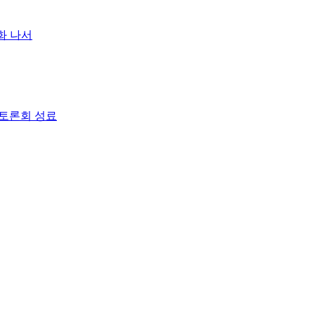
화 나서
책토론회 성료