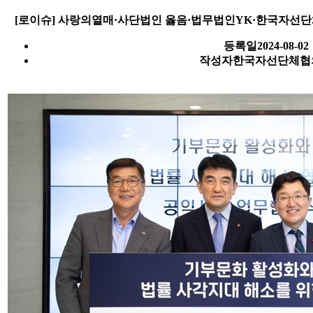
[로이슈] 사랑의열매·사단법인 옳음·법무법인YK·한국자선단
등록일
2024-08-02
작성자
한국자선단체협