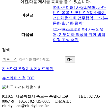
이전,다음 게시물 목록을 볼 수 있습니다.
[더나은미래] 사랑의열매, 사단
법인 옳음·법무법인YK·한국자
이전글
선단체협의회 업무협약… “기부
문화 활성화 협력”
[그린포스트코리아] 사랑의열
다음글
매, 기부문화 활성화 위한 법적
환경 조성 추진
검색
자선단체
운영지침가이드라인
뉴스레터신청
TOP
(03165) 서울특별시 종로구 송월길 159 | TEL : 02-735-
0067~9 FAX : 02-735-0065 E-MAIL :
charitykorea@charitykorea.kr