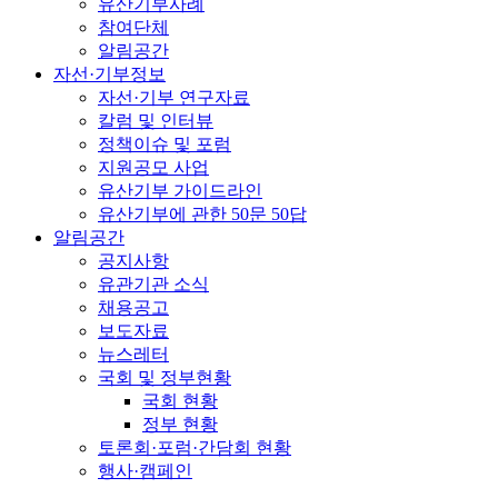
유산기부사례
참여단체
알림공간
자선·기부정보
자선·기부 연구자료
칼럼 및 인터뷰
정책이슈 및 포럼
지원공모 사업
유산기부 가이드라인
유산기부에 관한 50문 50답
알림공간
공지사항
유관기관 소식
채용공고
보도자료
뉴스레터
국회 및 정부현황
국회 현황
정부 현황
토론회·포럼·간담회 현황
행사·캠페인